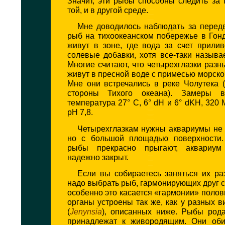
Значит, эти рыбы способны следить за
той, и в другой среде.
Мне доводилось наблюдать за перед
рыб на тихоокеанском побережье в Гон
живут в зоне, где вода за счет прили
солевые добавки, хотя все-таки называ
Многие считают, что четырехглазки разн
живут в пресной воде с примесью морской
Мне они встречались в реке Чолутека 
стороны Тихого океана). Замеры в
температура 27° С, 6° dH и 6° dKH, 320 
рН 7,8.
Четырехглазкам нужны аквариумы не 
но с большой площадью поверхности.
рыбы прекрасно прыгают, аквариу
надежно закрыт.
Если вы собираетесь заняться их ра
надо выбрать рыб, гармонирующих друг с
особенно это касается «гармонии» полов
органы устроены так же, как у разных 
(
Jenynsia
), описанных ниже. Рыбы рода
принадлежат к живородящим. Они об