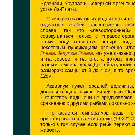
Бразилии, Уругвае и Северной Аргентин
устья Ла-Платы.
С четырехглазками их роднит вот что:
отдельных особей расположены либ
справа, так что «левосторонный»
совокупляться только с «правосторон
этому роду относятся четыре вида
некоторым публикациям особенно изв
lineata
.
Jenynsia lineata
, как уже сказано
и на севере, и на юге, а потому пр
разным температурам. Достойна упомина
размерах: самцы от 3 до 4 см, в то вре
12см!
Аквариум нужен средней величины,
должны создавать укрытия для рыб. Ос
к качествам воды они не предъявляют.
сравнению с другими рыбами довольно з
Что касается температуры воды, т
ориентироваться на комнатную (18-22° С
только в том случае, если рыбы теряют 
живость.