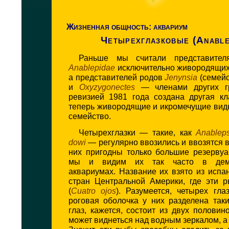
Жизненная общность: аквариум
Четырехглазковые (Anable
Р
аньше мы считали представител
Anablepidae
исключительно живородящих 
а представителей родов
Jenynsia
(семей
и
Oxyzygonectes
— членами других гр
ревизией 1981 года создана другая кл
теперь живородящие и икромечущие вид
семейство.
Четырехглазки — такие, как
Аnаblep
dowi
— регулярно ввозились и ввозятся в
них пригодны только большие резервуа
мы и видим их так часто в демо
аквариумах. Название их взято из испан
стран Центральной Америки, где эти 
(
Cuatro ojos
). Разумеется, четырех гла
роговая оболочка у них разделена так
глаз, кажется, состоит из двух половин
может виднеться над водным зеркалом, а 