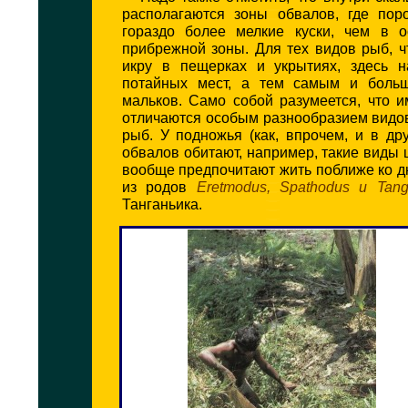
располагаются зоны обвалов, где пор
гораздо более мелкие куски, чем в о
прибрежной зоны. Для тех видов рыб, 
икру в пещерках и укрытиях, здесь 
потайных мест, а тем самым и боль
мальков. Само собой разумеется, что 
отличаются особым разнообразием видо
рыб. У подножья (как, впрочем, и в дру
обвалов обитают, например, такие виды 
вообще предпочитают жить поближе ко д
из родов
Eretmodus, Spathodus и Tang
Танганьика.