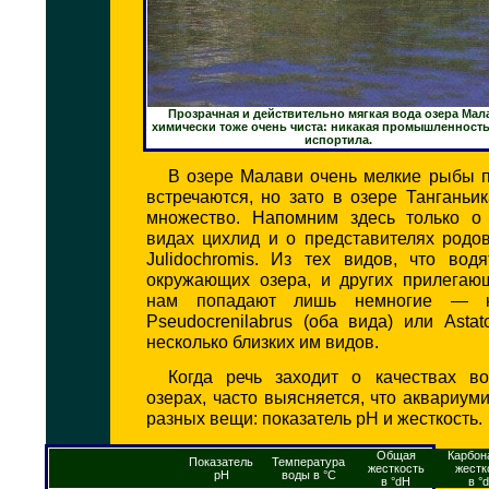
Прозрачная и действительно мягкая вода озера Мал
химически тоже очень чиста: никакая промышленность
испортила.
В озере Малави очень мелкие рыбы п
встречаются, но зато в озере Танганьи
множество. Напомним здесь только о
видах цихлид и о представителях родо
Julidochromis. Из тех видов, что вод
окружающих озера, и других прилегающ
нам попадают лишь немногие — ка
Pseudocrenilabrus (оба вида) или Astato
несколько близких им видов.
Когда речь заходит о качествах в
озерах, часто выясняется, что аквариум
разных вещи: показатель рН и жесткость.
Общая
Карбон
Показатель
Температура
жесткость
жестк
рН
воды в °С
в °dH
в °