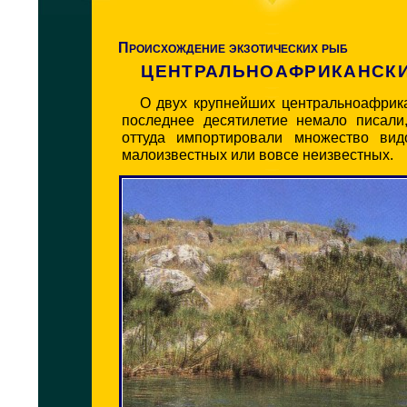
Происхождение экзотических рыб
ЦЕНТРАЛЬНОАФРИКАНСКИ
О
двух крупнейших центральноафрика
последнее десятилетие немало писали,
оттуда импортировали множество вид
малоизвестных или вовсе неизвестных.