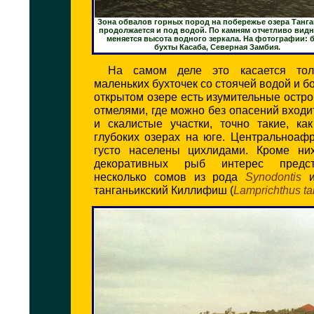
Зона обвалов горных пород на побережье озера Танг
продолжается и под водой. По камням отчетливо видн
меняется высота водного зеркала. На фотографии: 
бухты Касаба, Северная Замбия.
На самом деле это касается тол
маленьких бухточек со стоячей водой и б
открытом озере есть изумительные остр
отмелями, где можно без опасений входит
и скалистые участки, точно такие, ка
глубоких озерах на юге. Центральноаф
густо населены цихлидами. Кроме ни
декоративных рыб интерес предс
несколько сомов из рода
Synodontis
и
танганьикский Киллифиш (
Lamprichthus t