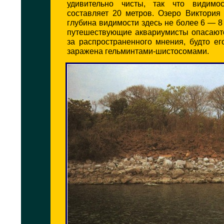
удивительно чисты, так что видимо
составляет 20 метров. Озеро Виктория
глубина видимости здесь не более 6 — 8
путешествующие аквариумисты опасаютс
за распространенного мнения, будто е
заражена гельминтами-шистосомами.