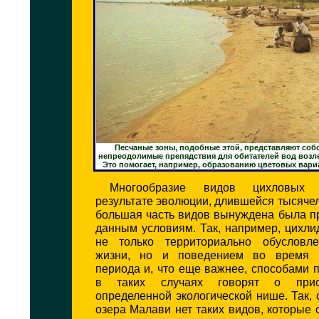
Песчаные зоны, подобные этой, представляют соб
непреодолимые препядствия для обитателей вод возле
Это помогает, например, образованию цветовых вари
Многообразие видов цихловых
результате эволюции, длившейся тысяче
большая часть видов вынуждена была п
данным условиям. Так, например, цихл
не только территориально обусловл
жизни, но и поведением во время и
периода и, что еще важнее, способами 
в таких случаях говорят о прис
определенной экологической нише. Так,
озера Малави нет таких видов, которые