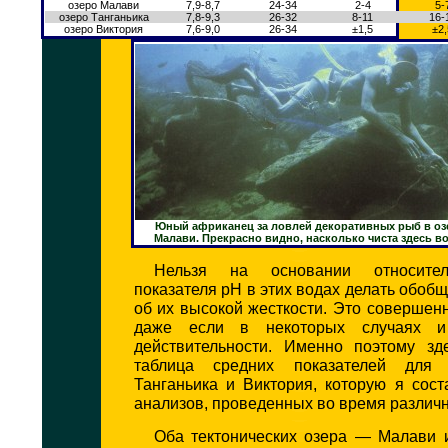
озеро Малави
7,9-8,7
24-34
2-4
5-
озеро Танганьика
7,8-9,3
26-32
8-11
16-
озеро Виктория
7,6-9,0
26-34
±1,5
±2
Юный африканец за ловлей декоративных рыб в оз
Малави. Прекрасно видно, насколько чиста здесь во
Нельзя на основании относител
показателя рН в этих водах делать обобщ
об их высокой жесткости. Это совершен
даже если в некоторых случаях и 
действительности. Именно поэтому зд
таблица средних показателей для
Танганьика и Виктория, которую я сос
анализов, проведенных во время различн
Оба тектонических озера — Малави 