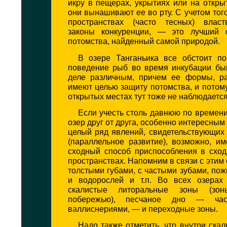
икру в пещерах, укрытиях или на откры
они вынашивают ее во рту. С учетом того
пространствах (часто тесных) власт
законы конкуренции, — это лучший 
потомства, найденный самой природой.
В озере Танганьика все обстоит по-
поведение рыб во время инкубации бы
деле различным, причем ее формы, ра
имеют целью защиту потомства, и потом
открытых местах тут тоже не наблюдается
Если учесть столь давнюю по времен
озер друг от друга, особенно интересным
целый ряд явлений, свидетельствующих
(параллельное развитие), возможно, и
сходный способ приспособления в схо
пространствах. Напомним в связи с этим 
толстыми губами, с частыми зубами, по
и водорослей и т.п. Во всех озерах
скалистые литоральные зоны (зон
побережью), песчаное дно — час
валлиснериями, — и переходные зоны.
Надо также отметить, что внутри ска