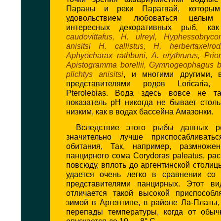
Параны и реки Парагвай, которы
удовольствием любоваться целым
интересных декоративных рыб, к
caudovittafus, H. ulreyl, Hyphessobryco
anisitsi H. callistus, H, herbertaxelro
Aphyocharax rathbuni, A. erythrurus, Prion
Apistogramma borellii, Gymnogeophagus ba
plichtys anisitsi
, и многими другими, 
представителями родов Loricaria,
Pterolebias. Вода здесь вовсе не т
показатель рН никогда не бывает стол
низким, как в водах бассейна Амазонки.
Вследствие этого рыбы данных р
значительно лучше приспосабливать
обитания, Так, например, размножен
панцирного сома Corydoras paleatus, ра
повсюду, вплоть до аргентинской столиц
удается очень легко в сравнении со
представителями панцирных. Этот ви
отличается такой высокой приспособл
зимой в Аргентине, в районе Ла-Платы
перепады температуры, когда от обы
опускается до 10 — 8° С.