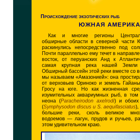
Происхождение экзотических рыб
ЮЖНАЯ АМЕРИК
К
ак и многие регионы Централ
обширные области в северной части 
раскинулись непосредственно под сол
Почти параллельно ему течет в направле
восток, от перуанских Анд к Атлантич
самая крупная река нашей Земли
Обширный бассейн этой реки вместе со 
мы называем «Амазонией»: она простир
от верховьев Ориноко и земель Гайаны
Гросу на юге. Но как жизненная сре
изумительных аквариумных рыб, в том 
неона (
Раracheirodon axelrodi
) и обоих
(
Symphysodon discus и S. aequifasciatus
)
большие реки, сколь великое мно
водоемов — лагун, прудов и ручьев, р
этом удивительном краю.