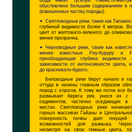
Вода имеет тусклую глинисто-желтую
обусловлено большим содержанием в н
(взвешенных частиц породы).
Светловодные реки, такие как Тапажос
глубиной видимости более 4 метров. В
цвет от желтовато-зеленого до оливков
менее прозрачна.
Черноводные реки, такие как извест
менее известные Риу-Куруру и Ри
преобладающая глубина видимости
зависимости от интенсивности цвета, 
до красновато-бурого.
Беловодные реки берут начало в го
оттуда в низины главным образом обл
пород с отрогов. К тому же поток все 
размывает берега рек, унося их с
седиментов, частично оседающих в 
местах. Светловодные реки начинаю
горных массивах Гайаны и Центральной
поверхность почвы дает текущей
возможностей для размыва. Черно
несмотря на свои темные цвета, т