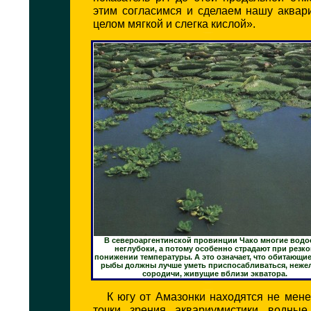
этим согласимся и сделаем нашу аквар
целом мягкой и слегка кислой».
В североаргентинской провинции Чако многие вод
неглубоки, а потому особенно страдают при резк
понижении температуры. А это означает, что обитающие
рыбы должны лучше уметь приспосабливаться, неже
сородичи, живущие вблизи экватора.
К югу от Амазонки находятся не мен
точки зрения аквариумистики водные