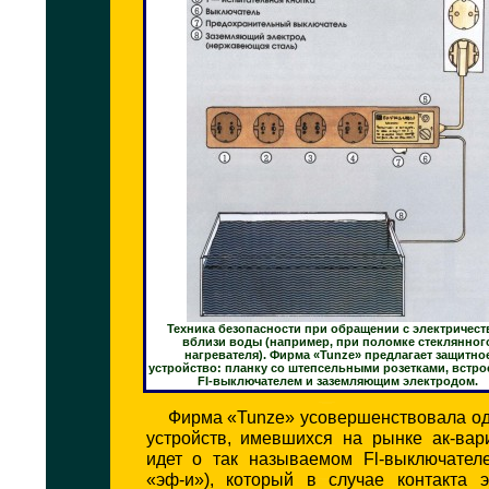
Техника безопасности при обращении с электричес
вблизи воды (например, при поломке стеклянног
нагревателя). Фирма «Tunze» предлагает защитно
устройство: планку со штепсельными розетками, встр
FI-выключателем и заземляющим электродом.
Фирма «Tunze» усовершенствовала од
устройств, имевшихся на рынке ак-вар
идет о так называемом Fl-выключателе
«эф-и»), который в случае контакта э