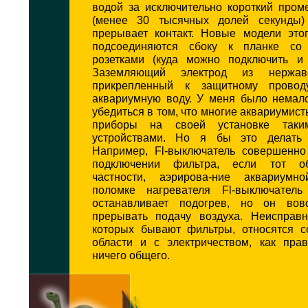
водой за исключительно короткий пром
(менее 30 тысячных долей секунды) 
прерывает контакт. Новые модели это
подсоединяются сбоку к планке со
розетками (куда можно подключить и 
Заземляющий электрод из нержав
прикрепленный к защитному провод
аквариумную воду. У меня было немал
убедиться в том, что многие аквариумис
приборы на своей установке таки
устройствами. Но я бы это делать 
Например, Fl-выключатель совершенн
подключении фильтра, если тот об
частности, аэрирова-ние аквариум
поломке нагревателя Fl-выключатель
останавливает подогрев, но он во
прерывать подачу воздуха. Неисправн
которых бывают фильтры, относятся с
области и с электричеством, как пра
ничего общего.